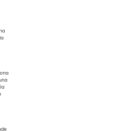
una
la
sona
 una
ía
e
nde