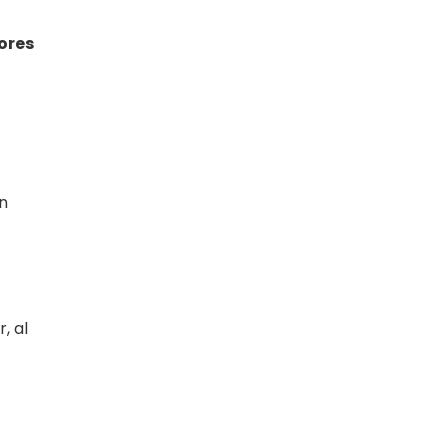
ores
n
, al