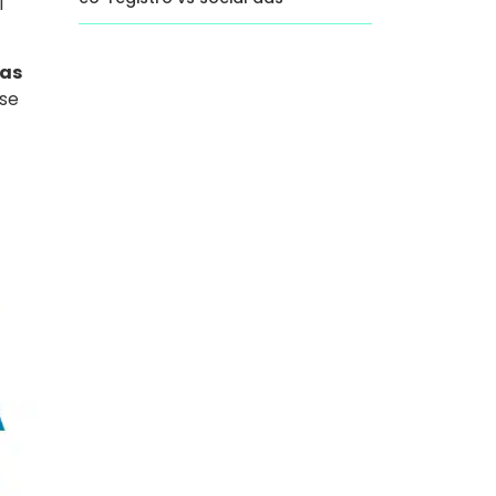
l
las
 se