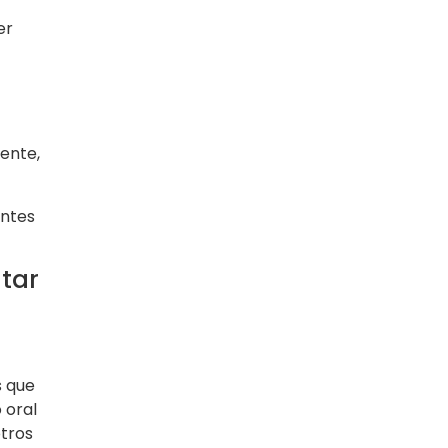
er
iente,
entes
tar
s que
 oral
otros