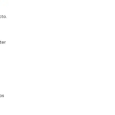
cto.
ter
dos