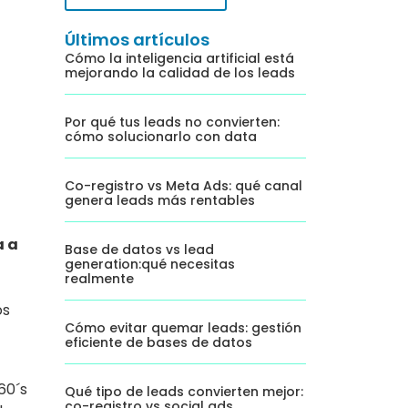
Últimos artículos
Cómo la inteligencia artificial está
mejorando la calidad de los leads
Por qué tus leads no convierten:
cómo solucionarlo con data
Co-registro vs Meta Ads: qué canal
genera leads más rentables
a a
Base de datos vs lead
generation:qué necesitas
realmente
os
Cómo evitar quemar leads: gestión
eficiente de bases de datos
60´s
Qué tipo de leads convierten mejor:
co-registro vs social ads